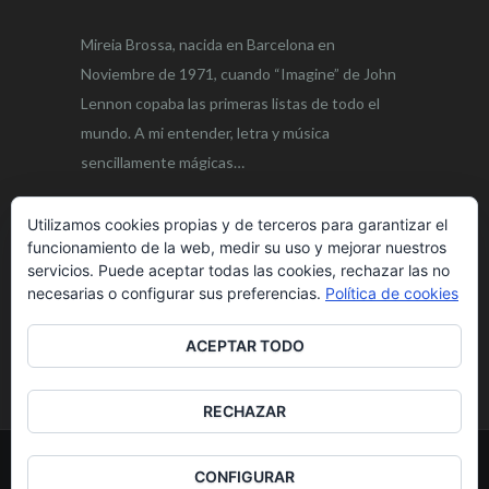
Mireia Brossa, nacida en Barcelona en
Noviembre de 1971, cuando “Imagine” de John
Lennon copaba las primeras listas de todo el
mundo. A mi entender, letra y música
sencillamente mágicas…
Leer más
Utilizamos cookies propias y de terceros para garantizar el
funcionamiento de la web, medir su uso y mejorar nuestros
servicios. Puede aceptar todas las cookies, rechazar las no
SIGUE A MIREIA BROSSA:
necesarias o configurar sus preferencias.
Política de cookies
ACEPTAR TODO
RECHAZAR
© 2025 Mireia Brossa | Todos los Derechos
CONFIGURAR